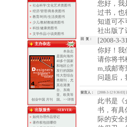
您好，我
社会科学/文化艺术类图书
过书，也
经济/管理/商务类图书
教育/时尚/生活类图书
知道可不
少儿/教材教辅类图书
科技/健康类图书
社出版了
文学作品/小说类图书
[2008-3-31
回 复：
主办杂志
你好！我
本杂志
是面向海外
请你将书稿
40多个国家
和地区公开
m,或邮
发行的国际
性大型综合
问题后，
类期刊，尤
其在港澳
台、东南
留言人：
[2008-3-12 9:36:03]
亚、欧美等
此书是《
创业中国 月刊
国。>>详情
书，有具
出版服务
·SERVER·
如何办理作品登记
际的安全
著作权包括哪些