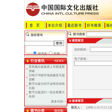
图书搜索
版权查询
请您留言
您的昵称：
按书名
作者
电子邮箱：
行业资讯
·NEWS·
苏凤凰出版集团上市图谋新
突破
日电子书籍市场或被亚马逊
垄断
数字出版为何不会终结传统
出版
数字出版进行一轮全新重大
布局
读者留言
...更多内容>>
留言人：
[2008-3-14 15:11:12
图书分类
·BOOK·