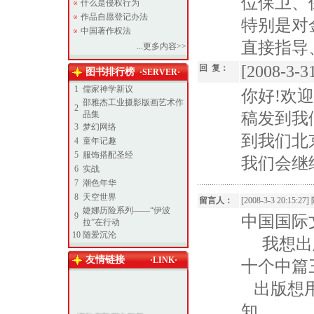
位保卫、
什么是侵权行为
作品自愿登记办法
特别是对
中国著作权法
直接指导
...更多内容>>
[2008-3-31
回 复：
图书排行榜
·SERVER·
1
儒家神学新议
你好!欢
邵雅杰工业摄影版画艺术作
2
品集
稿发到我们
3
梦幻网络
到我们北
4
童年记趣
5
服饰搭配圣经
我们会继
6
实战
7
潮色年华
8
天空世界
留言人：
[2008-3-3 20:15:27]
婕娜历险系列——“伊波
9
中国国际
拉”在行动
10
随爱沉沦
我想出版
友情链接
·LINK·
十个中篇
出版想用
知。