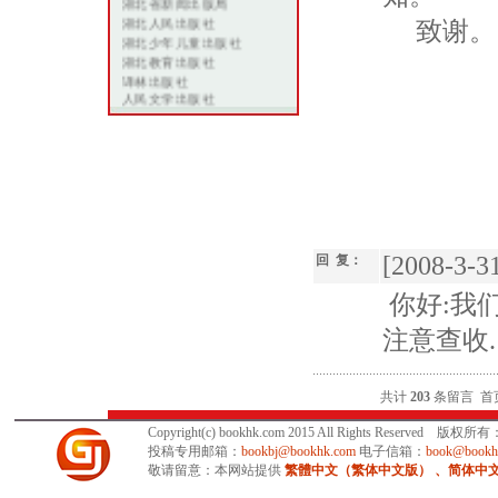
湖北省新闻出版局
湖北人民出版社
致
湖北少年儿童出版社
湖北教育出版社
译林出版社
作
人民文学出版社
上海文艺出版总社
20
当代世界出版社
新浪网读书频道
中华图书
掌上书院
出版史学术网
263在线 书吧
[2008-3-31
回 复：
你好:我
注意查收.
共计
203
条留言
首
Copyright(c) bookhk.com 2015 All Rights Reserved 版权
投稿专用邮箱：
bookbj@bookhk.com
电子信箱：
book@bookh
敬请留意：本网站提供
繁體中文（繁体中文版） 、简体中文版 