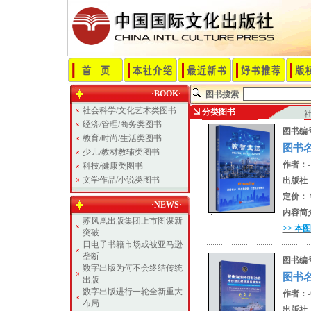
·BOOK·
图书搜索
社会科学/文化艺术类图书
分类图书
经济/管理/商务类图书
图书编
教育/时尚/生活类图书
图书
少儿/教材教辅类图书
作者：
-
科技/健康类图书
文学作品/小说类图书
出版社
定价：
·NEWS·
内容简
苏凤凰出版集团上市图谋新
>> 本
突破
日电子书籍市场或被亚马逊
垄断
图书编
数字出版为何不会终结传统
图书
出版
数字出版进行一轮全新重大
作者：
布局
出版社