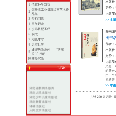
出版社
1
儒家神学新议
定价：
邵雅杰工业摄影版画艺术作
2
内容简
品集
3
梦幻网络
>> 本
4
童年记趣
5
服饰搭配圣经
图书编
6
实战
图书
7
潮色年华
作者：
8
天空世界
婕娜历险系列——“伊波
出版社
9
拉”在行动
定价：
10
随爱沉沦
内容简
又是一
·LINK·
的新奇
由一个
界新秀
>> 本
湖北省新闻出版局
湖北人民出版社
湖北少年儿童出版社
共计
290
条记录 首
湖北教育出版社
译林出版社
人民文学出版社
上海文艺出版总社