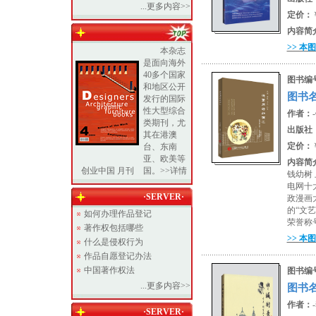
...更多内容>>
定价：
内容简
>> 本
本杂志
是面向海外
40多个国家
图书编
和地区公开
图书
发行的国际
性大型综合
作者：
类期刊，尤
出版社
其在港澳
定价：
台、东南
亚、欧美等
内容简
创业中国 月刊
国。>>详情
钱幼树
电网十
·SERVER·
政漫画
的“文
如何办理作品登记
荣誉称
著作权包括哪些
>> 本
什么是侵权行为
作品自愿登记办法
中国著作权法
图书编
...更多内容>>
图书
作者：
·SERVER·