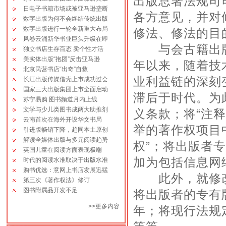
出版总署法规司
员。
日电子书籍市场或被亚马逊垄断
各方意见，并对
数字出版为何不会终结传统出版
数字出版进行一轮全新重大布局
2010-07-15 成立十周年-回报作者
修法、修法的目
风卷云涌新华书业巨头升级在即
大赠书活动！
与会古籍出版社
独立书店生存百态 卖个性才活
美实体出版“抱团”反击亚马逊
2013-11-08 征稿：《中国实力派
年以来，随着技
北京民营书店“出奇”自救
书画家》丛书征稿启事！
业利益链的深刻
长江出版传媒借壳上市成功过会
2012-08-16 严正申明：凡属我社
国家三大出版集团上市全面启动
滞后于时代。为
正式合格出版物，我社在核准、备案的
苏宁易购 图书频道月内上线
基础上，均在“版权查询”栏目予以公开
文学与少儿类图书成两大助推剂
义条款；将“注释
展示，欢迎广大读者监督、查询！
云南首次在海外开设华文书局
举的著作权项目
引进版畅销下降，趋同本土原创
解读全媒体出版与多元阅读趋势
权”；将出版者
英国儿童在阅读方面表现极端
加为包括信息网
时代的阅读水准取决于出版水准
购书优选：意网上书店发展迅猛
此外，就修改
第三次《著作权法》修订
图书附属品开发不足
将出版者的专有
>>
更多内容
年；将现行法规