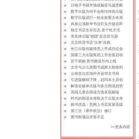
员。
日电子书籍市场或被亚马逊垄断
数字出版为何不会终结传统出版
数字出版进行一轮全新重大布局
2010-07-15 成立十周年-回报作者
风卷云涌新华书业巨头升级在即
大赠书活动！
独立书店生存百态 卖个性才活
美实体出版“抱团”反击亚马逊
2013-11-08 征稿：《中国实力派
北京民营书店“出奇”自救
书画家》丛书征稿启事！
长江出版传媒借壳上市成功过会
国家三大出版集团上市全面启动
2012-08-16 严正申明：凡属我社
苏宁易购 图书频道月内上线
正式合格出版物，我社在核准、备案的
文学与少儿类图书成两大助推剂
基础上，均在“版权查询”栏目予以公开
云南首次在海外开设华文书局
展示，欢迎广大读者监督、查询！
引进版畅销下降，趋同本土原创
解读全媒体出版与多元阅读趋势
英国儿童在阅读方面表现极端
时代的阅读水准取决于出版水准
购书优选：意网上书店发展迅猛
第三次《著作权法》修订
图书附属品开发不足
>>
更多内容