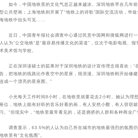
如今，中国地铁里的文化气息正越来越浓。深圳地铁早在几年前
型公共壁画；上海地铁则开展了“地铁上的诗歌”国际交流活动，华
海地铁中抬头可见……
近日，中国青年报社会调查中心通过民意中国网和搜狐网进行一项调查
人认为“公交地铁”是“最容易传播文化的渠道”，仅次于电影电视、
术美术馆与学校。
正在深圳读硕士的茹果对于深圳地铁的设计宣传理念很喜欢：“在
告，把地铁的线路比作夜空中的星座，很浪漫。深圳地铁刚开始修建
连成一个漂亮的星座图。”
小光每天工作时间8小时，在地铁里就要花去2小时。她认为理想
座位，地铁上能有好听的音乐好看的画，有人安然小酣，有人窃窃嬉
习。”但现实中，“地铁里最常看见的，还是拥挤的人群和各种商业广
调查显示，63.5%的人认为自己所在城市的地铁最强烈的氛围仍然
地铁里有“文化氛围”。