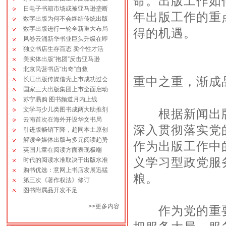
命。出版工作如
此范围内的书目，请联系我们工作人
日电子书籍市场或被亚马逊垄断
员。
年出版工作的重
数字出版为何不会终结传统出版
数字出版进行一轮全新重大布局
得的机遇。
2010-07-15 成立十周年-回报作者
风卷云涌新华书业巨头升级在即
大赠书活动！
独立书店生存百态 卖个性才活
美实体出版“抱团”反击亚马逊
2013-11-08 征稿：《中国实力派
北京民营书店“出奇”自救
书画家》丛书征稿启事！
重中之重，渐成
长江出版传媒借壳上市成功过会
国家三大出版集团上市全面启动
2012-08-16 严正申明：凡属我社
苏宁易购 图书频道月内上线
正式合格出版物，我社在核准、备案的
文学与少儿类图书成两大助推剂
根据新闻出版
基础上，均在“版权查询”栏目予以公开
云南首次在海外开设华文书局
展示，欢迎广大读者监督、查询！
深入贯彻落实党
引进版畅销下降，趋同本土原创
解读全媒体出版与多元阅读趋势
作为出版工作中
英国儿童在阅读方面表现极端
义学习型政党服
时代的阅读水准取决于出版水准
购书优选：意网上书店发展迅猛
粮。
第三次《著作权法》修订
图书附属品开发不足
>>
更多内容
作为党的重要