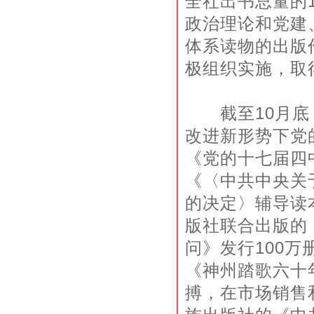
全社出书总量的
新浪网读书频道
政治理论和党建
中华图书
掌上书院
体系读物的出版
出版史学术网
极组织实施，取
263在线 书吧
第八色彩网址大全
截至10月底，
改进新形势下党
《党的十七届四
《〈中共中央关
的决定〉辅导读
版社联合出版的
问》发行100
《神州踏歌六十
搏，在市场销售