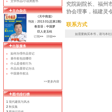
文学作品/小说类图书
究院副院长、福州
协会理事，福建灵
主办杂志
《
天中商道
》
刊次：2013.01(总第1期)
联系方式
卷首语：中国梦
巨人史玉柱
如需要购买本书，请与本社
订阅
>>
详细
>>
出版服务
如何办理作品登记
著作权包括哪些
什么是侵权行为
作品自愿登记办法
中国著作权法
>>更多内容
图书排行榜
1
现代建筑与风水
2
秋实集
3
西游记后传