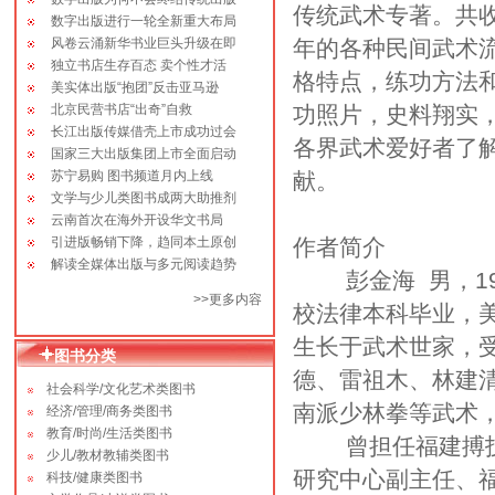
国际文化出版社（香港）”、“中国国际
传统武术专著。共
数字出版进行一轮全新重大布局
艺术出版社”等字样。如果您这方面遇到
风卷云涌新华书业巨头升级在即
年的各种民间武术
问题，请及时和我机构工作人员联系。
独立书店生存百态 卖个性才活
格特点，练功方法
美实体出版“抱团”反击亚马逊
2014-06-01 敬告读者：由于近期
北京民营书店“出奇”自救
功照片，史料翔实
本网站系统升级，书目太多，人力有
长江出版传媒借壳上市成功过会
限，出版社决定暂将超过一年以上的书
各界武术爱好者了
国家三大出版集团上市全面启动
目在相关栏目暂时下线。如果您需要在
苏宁易购 图书频道月内上线
献。
此范围内的书目，请联系我们工作人
文学与少儿类图书成两大助推剂
员。
云南首次在海外开设华文书局
引进版畅销下降，趋同本土原创
作者简介
2013-11-08 征稿：《中国实力派
解读全媒体出版与多元阅读趋势
书画家》丛书征稿启事！
彭金海
男，
1
>>
更多内容
校法律本科毕业，
2012-08-16 严正申明：凡属我社
正式合格出版物，我社在核准、备案的
生长于武术世家，
图书分类
基础上，均在“版权查询”栏目予以公开
德、雷祖木、林建
展示，欢迎广大读者监督、查询！
社会科学/文化艺术类图书
南派少林拳等武术
经济/管理/商务类图书
2010-07-15 成立十周年-回报作者
教育/时尚/生活类图书
大赠书活动！
曾担任福建搏
少儿/教材教辅类图书
研究中心副主任、
科技/健康类图书