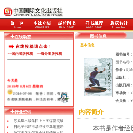
图书信息
在线动态
基本信息
>>国内出版投稿
>>海外出版投稿
图书编号
图书名称
作者：
彭
出版社：
今天是
2026年 8月6日 星期四
出版日期
2014-07-08 敬告：目前，有多位
市场价：
￥
作者联系我机构，并出具样书，署名由
会员价：
￥
我社出版，经查我机构并没有出过以上
几位人士的书籍。据了解，目前社会上
内容简介
行业资讯
有多个机构冒用我社名义在开展出书业
苏凤凰出版集团上市图谋新突破
务，谨在此提醒：我机构法人、总编辑
日电子书籍市场或被亚马逊垄断
本书是作者经历十
没有“汪某”此人，名称中，也没有“中国
数字出版为何不会终结传统出版