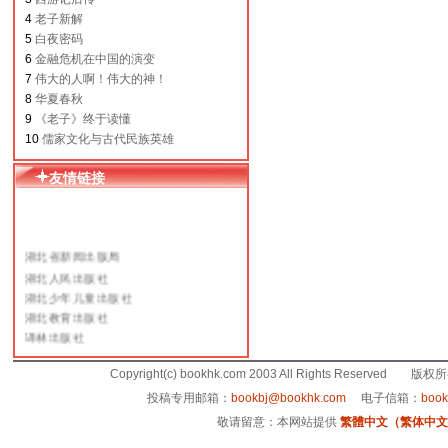
4
老子新解
5
白夜密码
6
金融危机在中国的演变
7
伟大的人啊！伟大的神！
8
华夏春秋
9
《老子》终于读懂
10
儒家文化与古代民族英雄
友情链接
湖北省新闻出版局
湖北人民出版社
湖北少年儿童出版社
湖北教育出版社
译林出版社
人民文学出版社
上海文艺出版总社
Copyright(c) bookhk.com 2003 All Rights Reserved 
当代世界出版社
投稿专用邮箱：
bookbj@bookhk.com
电子信箱：
boo
新浪网读书频道
敬请留意：本网站提供
繁體中文（繁体中文版
中华图书